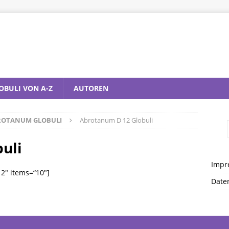
OBULI VON A-Z
AUTOREN
ROTANUM GLOBULI
Abrotanum D 12 Globuli
uli
Impr
2″ items=“10″]
Date