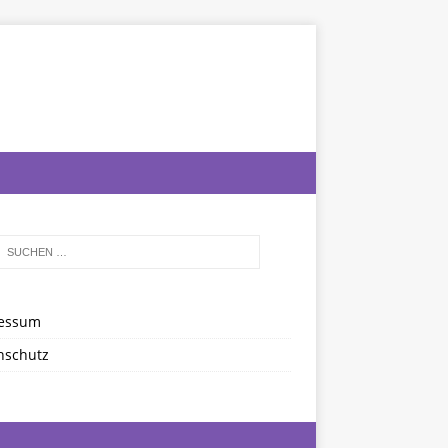
essum
nschutz