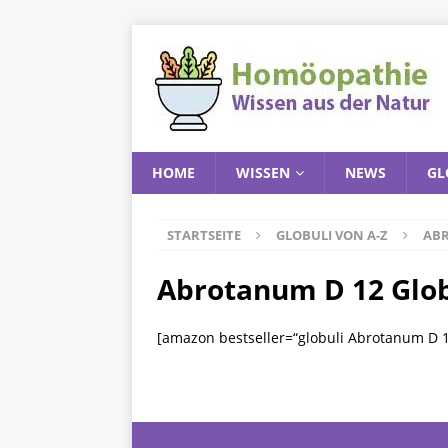
HOME
WISSEN
NEWS
GL
STARTSEITE
GLOBULI VON A-Z
AB
Abrotanum D 12 Glob
[amazon bestseller=“globuli Abrotanum D 1