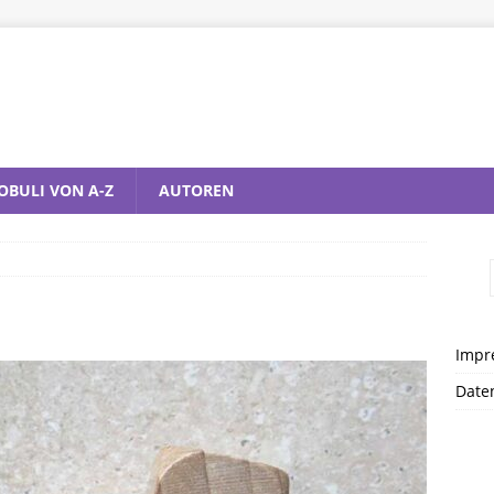
OBULI VON A-Z
AUTOREN
Impr
Date