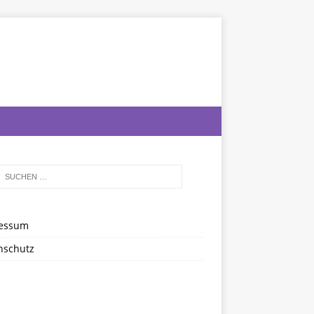
essum
nschutz