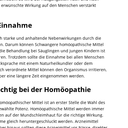
e erwünschte Wirkung auf den Menschen verstärkt
 Einnahme
ch starke und anhaltende Nebenwirkungen durch die
ßen. Darum können Schwangere homöopathische Mittel
ie Behandlung bei Säuglingen und jungen Kindern ist
ren. Trotzdem sollte die Einnahme bei allen Menschen
ücksprache mit einem Naturheilkundler oder dem
h verordnete Mittel können den Organismus irritieren,
er eine längere Zeit eingenommen werden.
ichtig bei der Homöopathie
möopathischer Mittel ist an erster Stelle die Wahl des
ie gewählte Potenz. Homöopathische Mittel werden immer
auf der Mundschleimhaut für die richtige Wirkung.
hme gleich heruntergeschluckt werden. Arzneimittel
er hinaus sollten diese Arzneimittel vor Nässe, direkter