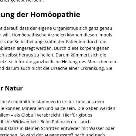
kung der Homöopathie
 darauf, dass der eigene Organismus sich ganz genau
en will. Homöopathische Arzneien können diesen Impuls
ass die Selbstheilungskräfte der Patienten durch die
abletten angeregt werden. Durch diese körpereigenen
ich selbst heraus zu heilen. Darum kümmert sich die
tzt sich für die ganzheitliche Heilung des Menschen ein.
nd darum auch nicht die Ursache einer Erkrankung. Sie
er Natur
he Arzneimitteln stammen in erster Linie aus dem
eile können Mineralien und Salze sein. Die Gaben werden
lem – als Globuli verabreicht. Hierfür gibt es
dliche Wirksamkeit. Beim Potenzieren – auch
 Substanz in kleinen Schritten entweder mit Wasser oder
verrieben. So wird der Ausgangsstoff nach und nach