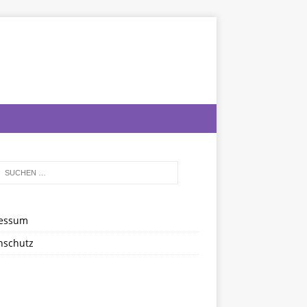
essum
nschutz