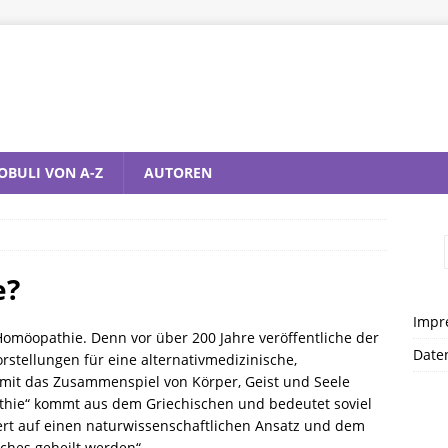
OBULI VON A-Z
AUTOREN
e?
Impr
 Homöopathie. Denn vor über 200 Jahre veröffentliche der
Date
tellungen für eine alternativmedizinische,
mit das Zusammenspiel von Körper, Geist und Seele
thie“ kommt aus dem Griechischen und bedeutet soviel
iert auf einen naturwissenschaftlichen Ansatz und dem
ches geheilt werden“.