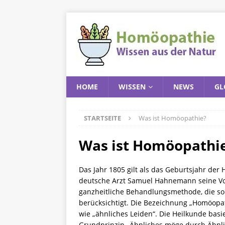
HOME
WISSEN
NEWS
GL
STARTSEITE
Was ist Homöopathie?
Was ist Homöopathi
Das Jahr 1805 gilt als das Geburtsjahr der
deutsche Arzt Samuel Hahnemann seine Vors
ganzheitliche Behandlungsmethode, die so
berücksichtigt. Die Bezeichnung „Homöopa
wie „ähnliches Leiden“. Die Heilkunde bas
Grundprinzip „Ähnliches möge durch Ähnli