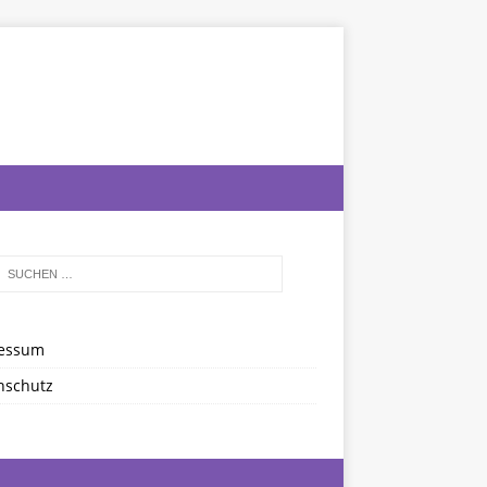
essum
nschutz