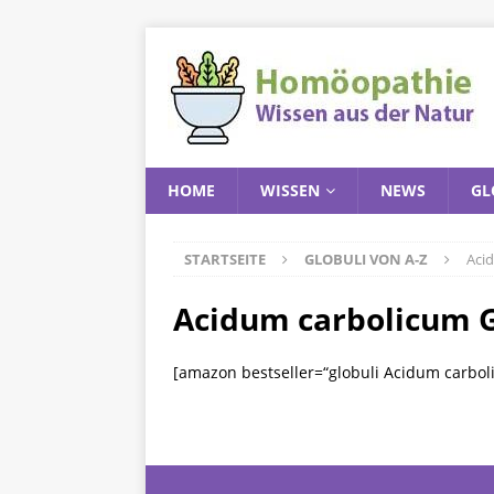
HOME
WISSEN
NEWS
GL
STARTSEITE
GLOBULI VON A-Z
Aci
Acidum carbolicum G
[amazon bestseller=“globuli Acidum carbol