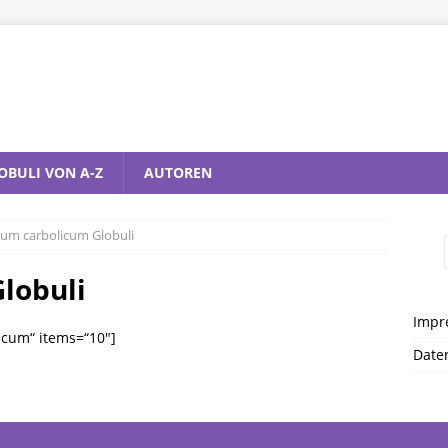
OBULI VON A-Z
AUTOREN
dum carbolicum Globuli
lobuli
Impr
icum“ items=“10″]
Date