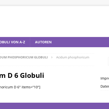
OBULI VON A-Z
AUTOREN
DUM PHOSPHORICUM GLOBULI
Acidum phosphoricum
 D 6 Globuli
Impr
Date
horicum D 6″ items=“10″]