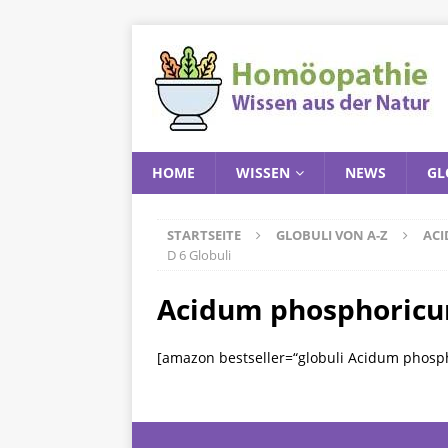
HOME
WISSEN
NEWS
GL
STARTSEITE
GLOBULI VON A-Z
ACI
D 6 Globuli
Acidum phosphoricum
[amazon bestseller=“globuli Acidum phosp