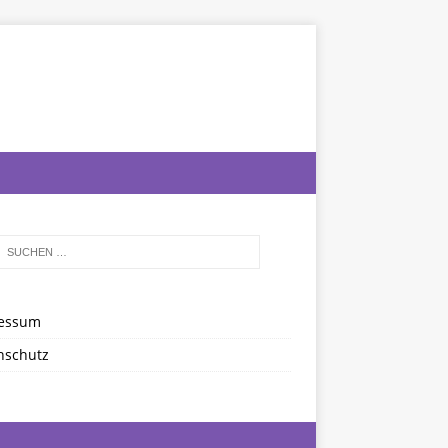
essum
nschutz