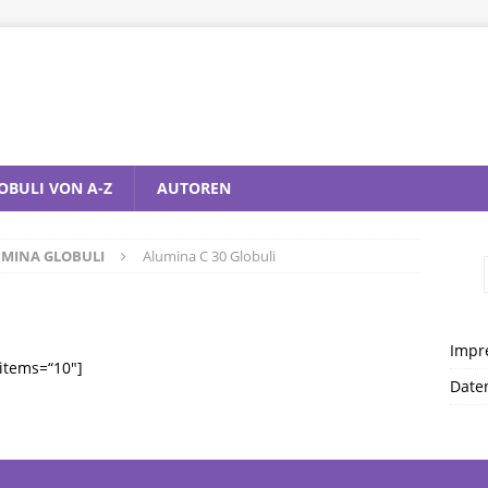
OBULI VON A-Z
AUTOREN
MINA GLOBULI
Alumina C 30 Globuli
Impr
items=“10″]
Date