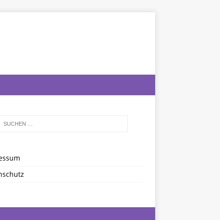
essum
nschutz