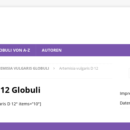
OBULI VON A-Z
AUTOREN
EMISIA VULGARIS GLOBULI
Artemisia vulgaris D 12
 12 Globuli
Impr
Date
ris D 12″ items=“10″]