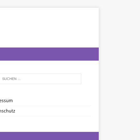
essum
nschutz