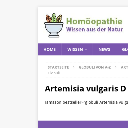
HOME
WISSEN
NEWS
GL
STARTSEITE
GLOBULI VON A-Z
ART
Globuli
Artemisia vulgaris D
[amazon bestseller=“globuli Artemisia vulga