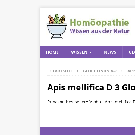
HOME
WISSEN
NEWS
GL
STARTSEITE
GLOBULI VON A-Z
API
Apis mellifica D 3 Gl
[amazon bestseller=“globuli Apis mellifica 