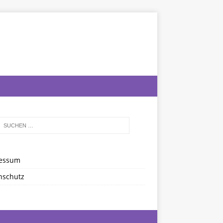
essum
nschutz