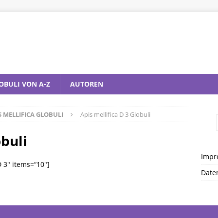
OBULI VON A-Z
AUTOREN
S MELLIFICA GLOBULI
Apis mellifica D 3 Globuli
obuli
Impr
D 3″ items=“10″]
Date